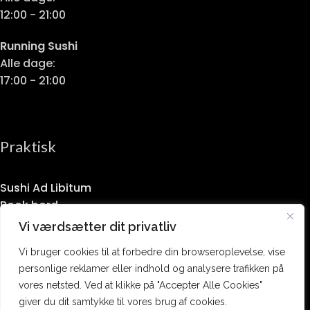
12:00 - 21:00
Running Sushi
Alle dage:
17:00 - 21:00
Praktisk
Sushi Ad Libitum
Book bord
Takeaway
Vi værdsætter dit privatliv
Handelsbetingelser
Vi bruger cookies til at forbedre din browseroplevelse, vise
Privatlivspolitik
personlige reklamer eller indhold og analysere trafikken på
vores netsted. Ved at klikke på "Accepter Alle Cookies"
giver du dit samtykke til vores brug af cookies.