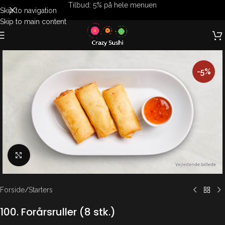
Tilbud: 5% på hele menuen
Skip to navigation
Skip to main content
-5%
Klik for at forstørre
Forside
/
Starters
100. Forårsruller (8 stk.)