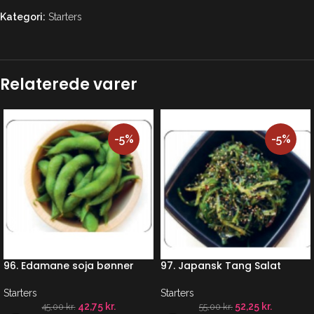
Kategori:
Starters
Relaterede varer
-5%
-5%
96. Edamane soja bønner
97. Japansk Tang Salat
Starters
Starters
42,75
kr.
52,25
kr.
45,00
kr.
55,00
kr.