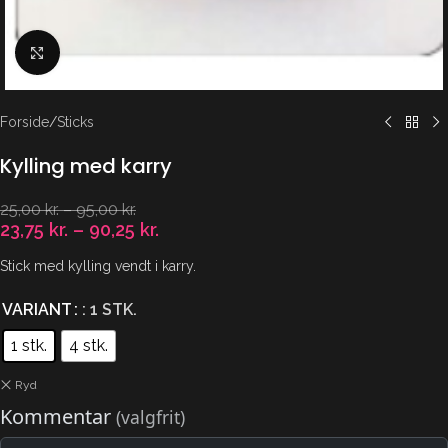
Klik for at forstørre
Forside
/
Sticks
Kylling med karry
25,00
kr.
–
95,00
kr.
23,75
kr.
–
90,25
kr.
Stick med kylling vendt i karry.
VARIANT
: 1 STK.
1 stk.
4 stk.
Ryd