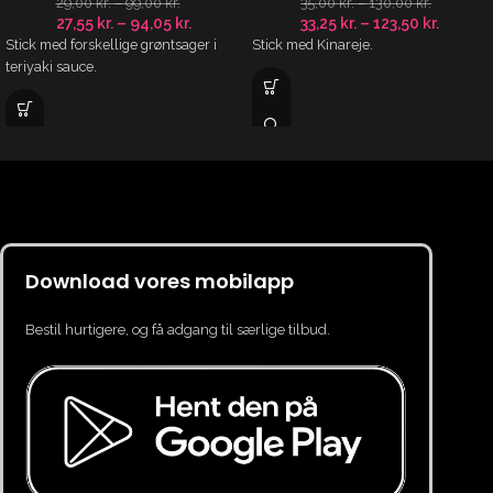
29,00
kr.
–
99,00
kr.
35,00
kr.
–
130,00
kr.
27,55
kr.
–
94,05
kr.
33,25
kr.
–
123,50
kr.
Stick med forskellige grøntsager i
Stick med Kinareje.
teriyaki sauce.
Download vores mobilapp
Bestil hurtigere, og få adgang til særlige tilbud.