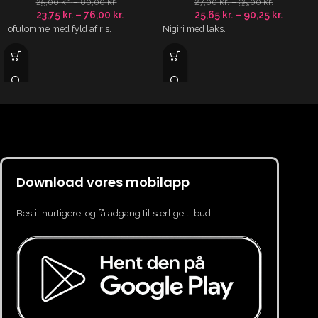
25,00
kr.
–
80,00
kr.
27,00
kr.
–
95,00
kr.
23,75
kr.
–
76,00
kr.
25,65
kr.
–
90,25
kr.
Tofulomme med fyld af ris.
Nigiri med laks.
Download vores mobilapp
Bestil hurtigere, og få adgang til særlige tilbud.