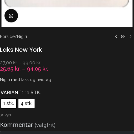
Klik for at forstørre
Forside
/
Nigiri
Laks New York
27,00
kr.
–
99,00
kr.
25,65
kr.
–
94,05
kr.
Nigiri med laks og hvidløg.
VARIANT
: 1 STK.
1 stk.
4 stk.
Ryd