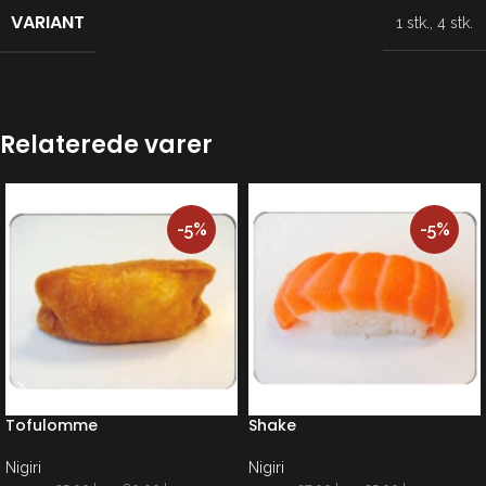
VARIANT
1 stk.
,
4 stk.
Relaterede varer
-5%
-5%
Tofulomme
Shake
Nigiri
Nigiri