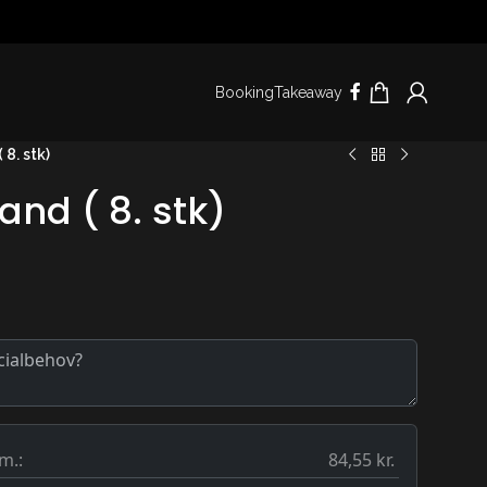
Booking
Takeaway
 8. stk)
and ( 8. stk)