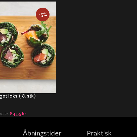
-5%
et laks ( 8. stk)
84,55
kr.
00
kr.
Åbningstider
Praktisk