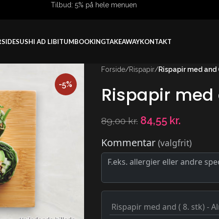
Tilbud: 5% på hele menuen
SIDE
SUSHI AD LIBITUM
BOOKING
TAKEAWAY
KONTAKT
Forside
/
Rispapir
/
Rispapir med and (
-5%
Rispapir med 
84,55
kr.
89,00
kr.