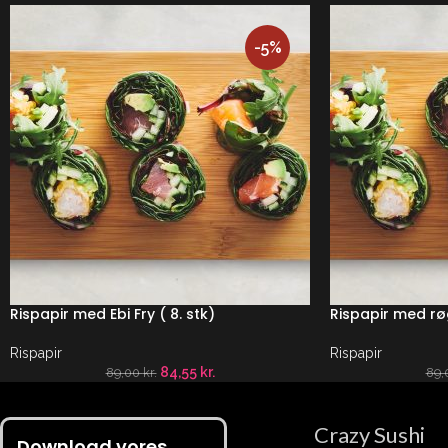
-5%
Rispapir med Ebi Fry ( 8. stk)
Rispapir med røg
Rispapir
Rispapir
84,55
kr.
89,00
kr.
89,
Crazy Sushi
Download vores